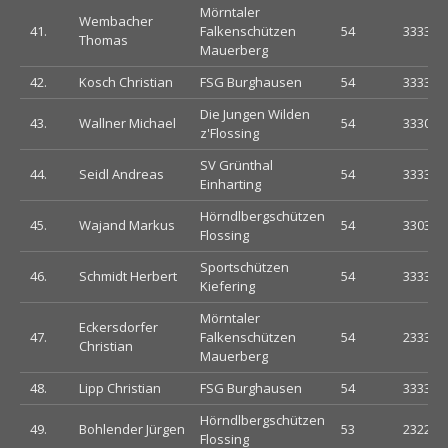
Mörntaler
Wembacher
41.
Falkenschützen
54
333333
Thomas
Mauerberg
42.
Kosch Christian
FSG Burghausen
54
333333
Die Jungen Wilden
43.
Wallner Michael
54
333033
z'Flossing
SV Grünthal
44.
Seidl Andreas
54
333333
Einharting
Hörndlbergschützen
45.
Wajand Markus
54
330333
Flossing
Sportschützen
46.
Schmidt Herbert
54
333332
Kiefering
Mörntaler
Eckersdorfer
47.
Falkenschützen
54
233303
Christian
Mauerberg
48.
Lipp Christian
FSG Burghausen
54
333333
Hörndlbergschützen
49.
Bohlender Jürgen
53
232232
Flossing