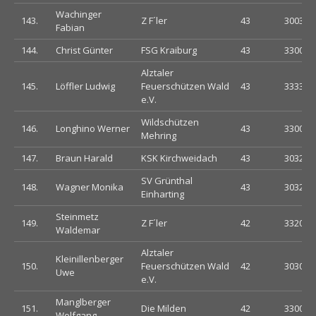
Wachinger
143.
Z F´ler
43
300323
Fabian
144.
Christ Günter
FSG Kraiburg
43
330033
Alztaler
145.
Löffler Ludwig
Feuerschützen Wald
43
333333
e.V.
Wildschützen
146.
Longhino Werner
43
330032
Mehring
147.
Braun Harald
KSK Kirchweidach
43
303232
SV Grünthal
148.
Wagner Monika
43
303233
Einharting
Steinmetz
149.
Z F´ler
42
332003
Waldemar
Alztaler
Kleinillenberger
150.
Feuerschützen Wald
42
303033
Uwe
e.V.
Manglberger
151.
Die Milden
42
330003
Wolfgang