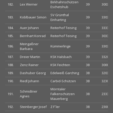
Birkhahnschützen
182.
Lex Werner
39
300333
Eschetshub
SV Grünthal
183.
Koblbauer Simon
39
330303
Einharting
184.
Auer Johann
Reiterhof Teising
39
333333
185.
Bernhart Konrad
Reiterhof Teising
39
303332
Meingaßner
186.
Kümmerlinge
39
330303
Barbara
187.
Dreier Martin
KSK Halsbach
39
332033
188.
Zenz Rainer
KSK Feichten
38
300003
189.
Dashuber Georg
Edelweiß Garching
38
320300
190.
Riedl Johann
Carbid-Schützen
38
323030
Mörntaler
Schmidtner
191.
Falkenschützen
38
233303
Agnes
Mauerberg
192.
Steinberger Josef
Z F´ler
38
230003