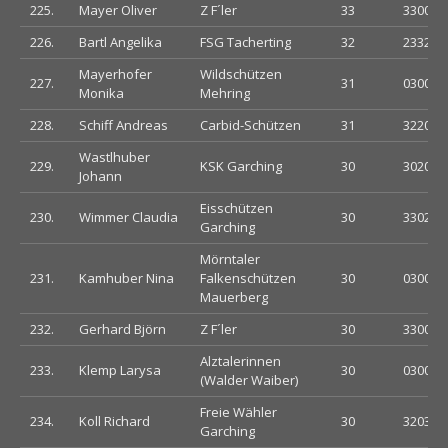
225.
Mayer Oliver
Z F´ler
33
330033
226.
Bartl Angelika
FSG Tacherting
32
233200
Mayerhofer
Wildschützen
227.
31
030003
Monika
Mehring
228.
Schiff Andreas
Carbid-Schützen
31
322000
Wastlhuber
229.
KSK Garching
30
302033
Johann
Eisschützen
230.
Wimmer Claudia
30
330230
Garching
Mörntaler
231.
Kamhuber Nina
Falkenschützen
30
030000
Mauerberg
232.
Gerhard Björn
Z F´ler
30
330002
Alztalerinnen
233.
Klemp Larysa
30
030033
(Walder Waiber)
Freie Wähler
234.
Koll Richard
30
320333
Garching