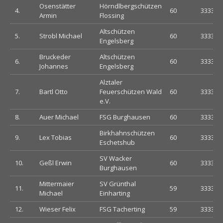
Osenstätter
Hörndlbergschützen
4.
60
333333
Armin
Flossing
Altschützen
5.
Strobl Michael
60
333333
Engelsberg
Bruckeder
Altschützen
6.
60
333333
Johannes
Engelsberg
Alztaler
7.
Bartl Otto
Feuerschützen Wald
60
333333
e.V.
8.
Auer Michael
FSG Burghausen
60
333333
Birkhahnschützen
9.
Lex Tobias
60
333333
Eschetshub
SV Wacker
10.
Geßl Erwin
60
333333
Burghausen
Mittermaier
SV Grünthal
11.
59
333332
Michael
Einharting
12.
Wieser Felix
FSG Tacherting
59
333332