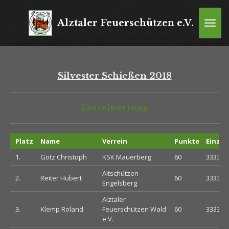
Zum
Hauptinhalt
Alztaler Feuerschützen e.V.
springen
Silvester Schießen 2018
Einzelwertung
Platz
Name
Verrein
Punkte
Einzel
1.
Götz Christoph
KSK Mauerberg
60
333333
Altschützen
2.
Reiter Hubert
60
333333
Engelsberg
Alztaler
3.
Klemp Roland
Feuerschützen Wald
60
333333
e.V.