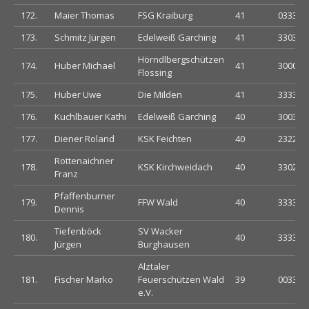
172.
Maier Thomas
FSG Kraiburg
41
033323
173.
Schmitz Jürgen
Edelweiß Garching
41
330330
Hörndlbergschützen
174.
Huber Michael
41
300033
Flossing
175.
Huber Uwe
Die Milden
41
333300
176.
Kuchlbauer Kathi
Edelweiß Garching
40
300330
177.
Diener Roland
KSK Feichten
40
232233
Rottenaichner
178.
KSK Kirchweidach
40
330230
Franz
Pfaffenburner
179.
FFW Wald
40
333333
Dennis
Tiefenböck
SV Wacker
180.
40
333333
Jürgen
Burghausen
Alztaler
181.
Fischer Marko
Feuerschützen Wald
39
003303
e.V.