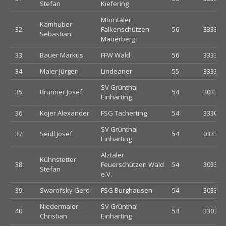
Stefan
Kiefering
Mörntaler
Kamhuber
32.
Falkenschützen
56
333333
Sebastian
Mauerberg
33.
Bauer Markus
FFW Wald
56
333333
34.
Maier Jürgen
Lindeaner
55
333323
SV Grünthal
35.
Brunner Josef
54
303330
Einharting
36.
Kojer Alexander
FSG Tacherting
54
333030
SV Grünthal
37.
Seidl Josef
54
033333
Einharting
Alztaler
Kühnstetter
38.
Feuerschützen Wald
54
303333
Stefan
e.V.
39.
Swarofsky Gerd
FSG Burghausen
54
303333
Niedermaier
SV Grünthal
40.
54
330333
Christian
Einharting