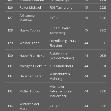
126.
Reiter Michael
FSG Tacherting
45
222332
Althammer
127.
Z F´ler
45
303333
Matthias
Super Bayern
128.
Nusko Tobias
45
330333
Tacherting
Hörndlbergschützen
129.
Weindl Franz
44
303333
Flossing
Alztalerinnen
130.
Huber Franziska
44
033000
(Walder Waiber)
131.
Miesgang Helmut
KSK Mauerberg
44
333000
Wildschützen
132.
Hausner Stefan
44
333033
Mehring
Mörntaler
133.
Müller Tobias
Falkenschützen
44
333333
Mauerberg
Winterhalder
134.
Z F´ler
44
333302
Marc