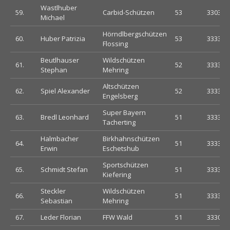
Wastlhuber
59.
Carbid-Schützen
53
330333
Michael
Hörndlbergschützen
60.
Huber Patrizia
53
333333
Flossing
Beutlhauser
Wildschützen
61.
52
333333
Stephan
Mehring
Altschützen
62.
Spiel Alexander
52
333333
Engelsberg
Super Bayern
63.
Bredl Leonhard
51
333303
Tacherting
Halmbacher
Birkhahnschützen
64.
51
333333
Erwin
Eschetshub
Sportschützen
65.
Schmidt Stefan
51
333333
Kiefering
Steckler
Wildschützen
66.
51
333333
Sebastian
Mehring
67.
Leder Florian
FFW Wald
51
333033