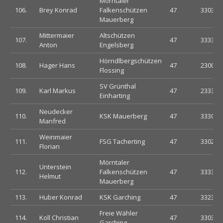
Mörntaler
106.
Brey Konrad
Falkenschützen
47
330333
Mauerberg
Mittermaier
Altschützen
107.
47
333333
Anton
Engelsberg
Hörndlbergschützen
108.
Hager Hans
47
230033
Flossing
SV Grünthal
109.
Karl Markus
47
233303
Einharting
Neudecker
110.
KSK Mauerberg
47
333033
Manfred
Weinmaier
111.
FSG Tacherting
47
330233
Florian
Mörntaler
Unterstein
112.
Falkenschützen
47
333303
Helmut
Mauerberg
113.
Huber Konrad
KSK Garching
47
332303
Freie Wähler
114.
Koll Christian
47
330303
Garching