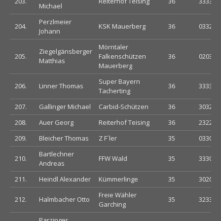
203.
Reiterhof Teising
36
333303
Michael
Perzlmeier
204.
KSK Mauerberg
36
033222
Johann
Mörntaler
Ziegelgänsberger
205.
Falkenschützen
36
020303
Matthias
Mauerberg
Super Bayern
206.
Linner Thomas
36
333300
Tacherting
207.
Gallinger Michael
Carbid-Schützen
36
303203
208.
Auer Georg
Reiterhof Teising
36
232200
209.
Bleicher Thomas
Z F´ler
35
033030
Bartlechner
210.
FFW Wald
35
333000
Andreas
211.
Heindl Alexander
Kümmerlinge
35
302023
Freie Wähler
212.
Halmbacher Otto
35
323302
Garching
Parzinger