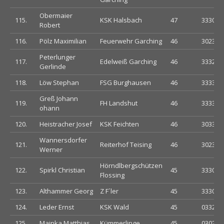
Obermaier
115.
KSK Halsbach
47
333033
Robert
116.
Pölz Maximilian
Feuerwehr Garching
46
302300
Peterlunger
117.
Edelweiß Garching
46
333200
Gerlinde
118.
Löw Stephan
FSG Burghausen
46
333300
Greß Johann
119.
FH Landshut
46
333333
ohann
120.
Heistracher Josef
KSK Feichten
46
303333
Wannersdorfer
121.
Reiterhof Teising
46
302322
Werner
Hörndlbergschützen
122.
Spirkl Christian
45
333003
Flossing
123.
Althammer Georg
Z F´ler
45
333033
124.
Leder Ernst
KSK Wald
45
033223
125.
Mainka Matthias
Kümmerlinge
45
030230