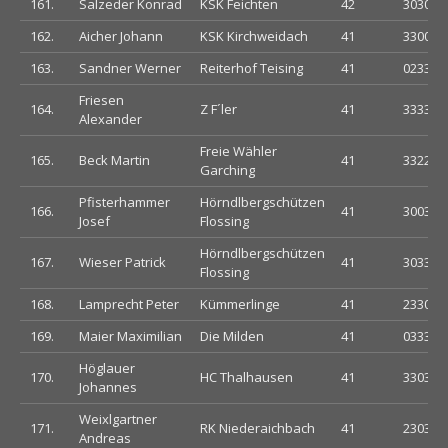
161.
Salzeder Konrad
KSK Feichten
42
303033
162.
Aicher Johann
KSK Kirchweidach
41
330033
163.
Sandner Werner
Reiterhof Teising
41
023330
Friesen
164.
Z F´ler
41
333300
Alexander
Freie Wähler
165.
Beck Martin
41
332223
Garching
Pfisterhammer
Hörndlbergschützen
166.
41
300333
Josef
Flossing
Hörndlbergschützen
167.
Wieser Patrick
41
303303
Flossing
168.
Lamprecht Peter
Kümmerlinge
41
233030
169.
Maier Maximilian
Die Milden
41
033330
Höglauer
170.
HC Thalhausen
41
330303
Johannes
Weixlgartner
171.
RK Niederaichbach
41
230333
Andreas