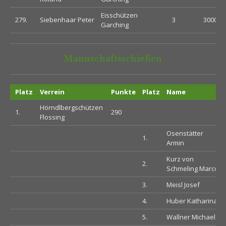
Eisschützen
279.
Siebenhaar Peter
3
300000
Garching
Mannschaftsschießen
Platz
Verrein
Punkte
Platz
Name
Hörndlbergschützen
1.
290
Flossing
Osenstätter
1.
Armin
Kurz von
2.
Schmeling Marco
3.
Meisl Josef
4.
Huber Katharina
5.
Wallner Michael