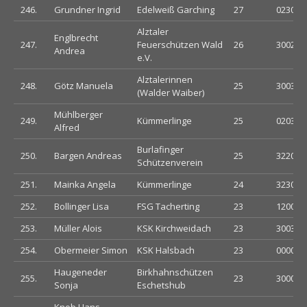
246.
Grundner Ingrid
Edelweiß Garching
27
023030
Alztaler
Englbrecht
247.
Feuerschützen Wald
26
300230
Andrea
e.V.
Alztalerinnen
248.
Götz Manuela
25
300330
(Walder Waiber)
Mühlberger
249.
Kümmerlinge
25
020303
Alfred
Burlafinger
250.
Bargen Andreas
25
322003
Schützenverein
251.
Mainka Angela
Kümmerlinge
24
323000
252.
Bollinger Lisa
FSG Tacherting
23
120000
253.
Müller Alois
KSK Kirchweidach
23
300330
254.
Obermeier Simon
KSK Halsbach
23
000033
Haugeneder
Birkhahnschützen
255.
23
300003
Sonja
Eschetshub