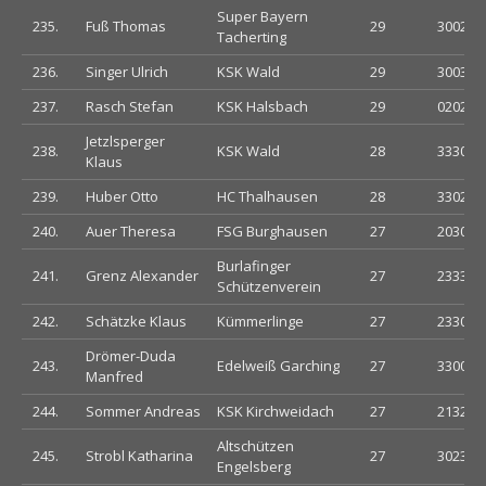
Super Bayern
235.
Fuß Thomas
29
300222
Tacherting
236.
Singer Ulrich
KSK Wald
29
300303
237.
Rasch Stefan
KSK Halsbach
29
020232
Jetzlsperger
238.
KSK Wald
28
333032
Klaus
239.
Huber Otto
HC Thalhausen
28
330200
240.
Auer Theresa
FSG Burghausen
27
203032
Burlafinger
241.
Grenz Alexander
27
233300
Schützenverein
242.
Schätzke Klaus
Kümmerlinge
27
233003
Drömer-Duda
243.
Edelweiß Garching
27
330002
Manfred
244.
Sommer Andreas
KSK Kirchweidach
27
213230
Altschützen
245.
Strobl Katharina
27
302302
Engelsberg