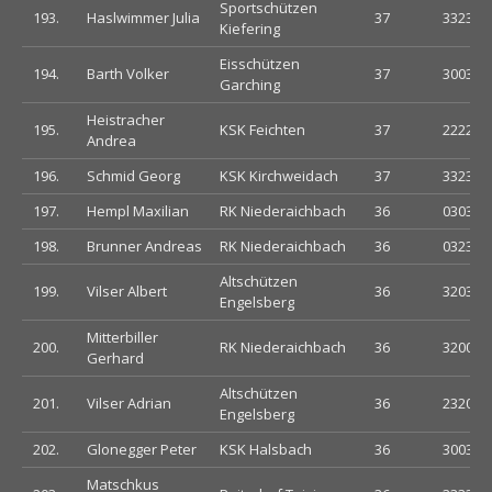
Sportschützen
193.
Haslwimmer Julia
37
332302
Kiefering
Eisschützen
194.
Barth Volker
37
300333
Garching
Heistracher
195.
KSK Feichten
37
222220
Andrea
196.
Schmid Georg
KSK Kirchweidach
37
332322
197.
Hempl Maxilian
RK Niederaichbach
36
030333
198.
Brunner Andreas
RK Niederaichbach
36
032330
Altschützen
199.
Vilser Albert
36
320333
Engelsberg
Mitterbiller
200.
RK Niederaichbach
36
320022
Gerhard
Altschützen
201.
Vilser Adrian
36
232020
Engelsberg
202.
Glonegger Peter
KSK Halsbach
36
300300
Matschkus