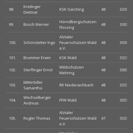
Kreilinger
98.
KSK Garching
48
333033
Dietmar
Hörndlbergschützen
99.
Bosch Werner
48
330333
Flossing
Alztaler
100.
Schönstetter Ingo
Feuerschützen Wald
48
303023
e.V.
101.
Brummer Erwin
KSK Wald
48
332333
Wildschützen
102.
Sterflinger Ernst
48
300333
Mehring
Mitterbiller
103.
RK Niederaichbach
48
333333
Samantha
Wechselberger
104.
FFW Wald
48
303303
Andreas
Alztaler
105.
Rogler Thomas
Feuerschützen Wald
47
333330
e.V.