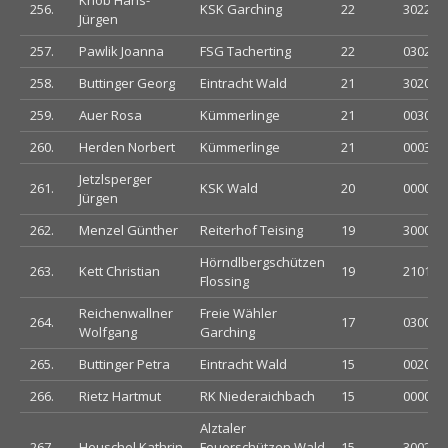
Knob Hans-
256.
KSK Garching
22
302202
Jürgen
257.
Pawlik Joanna
FSG Tacherting
22
030220
258.
Buttinger Georg
Eintracht Wald
21
302000
259.
Auer Rosa
Kümmerlinge
21
003030
260.
Herden Norbert
Kümmerlinge
21
000300
Jetzlsperger
261.
KSK Wald
20
000020
Jürgen
262.
Menzel Günther
Reiterhof Teising
19
300030
Hörndlbergschützen
263.
Kett Christian
19
210112
Flossing
Reichenwallner
Freie Wähler
264.
17
030033
Wolfgang
Garching
265.
Buttinger Petra
Eintracht Wald
15
002020
266.
Rietz Hartmut
RK Niederaichbach
15
000002
Alztaler
267.
Heuschel Kathrin
Feuerschützen Wald
15
300222