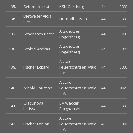
135.
Seifert Helmut
KSK Garching
44
333330
Dietweger Alois
136.
HC Thalhausen
44
333320
sen.
Altschützen
137.
Scheitzach Peter
44
303333
Engelsberg
Altschützen
138.
Schlögl Andrea
44
330033
Engelsberg
Alztaler
139.
Fischer Eckard
Feuerschützen Wald
44
333233
e.V.
Alztaler
140.
Arnold Christian
Feuerschützen Wald
44
002323
e.V.
Glazunova
SV Wacker
141.
44
333303
Larissa
Burghausen
Alztaler
142.
Fischer Fabian
Feuerschützen Wald
43
330033
e.V.