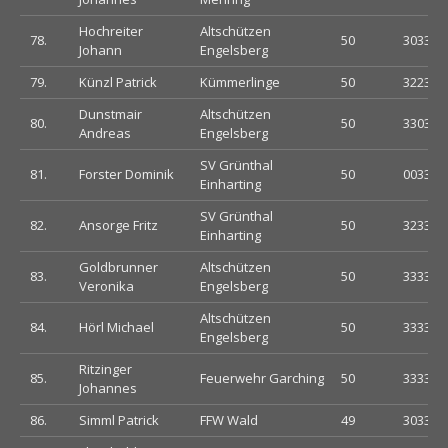
Hochreiter
Altschützen
78.
50
303333
Johann
Engelsberg
79.
Künzl Patrick
Kümmerlinge
50
322333
Dunstmair
Altschützen
80.
50
330333
Andreas
Engelsberg
SV Grünthal
81.
Forster Dominik
50
003322
Einharting
SV Grünthal
82.
Ansorge Fritz
50
323333
Einharting
Goldbrunner
Altschützen
83.
50
333330
Veronika
Engelsberg
Altschützen
84.
Hörl Michael
50
333323
Engelsberg
Ritzinger
85.
Feuerwehr Garching
50
333333
Johannes
86.
Simml Patrick
FFW Wald
49
303333