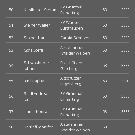
SV Grünthal
50.
Koblbauer Stefan
53
333333
Einharting
SV Wacker
51.
Steiner Walter
53
333303
Burghausen
52.
Stoiber Hans
Carbid-Schützen
53
333332
Alztalerinnen
53.
Götz Steffi
53
333233
(Walder Waiber)
Schwoshuber
Eisschützen
54.
53
333333
Johann
Garching
Altschützen
55.
Riml Raphael
53
330333
Engelsberg
Seidl Andreas
SV Grünthal
56.
53
333332
jun.
Einharting
SV Grünthal
57.
Linner Konrad
53
333333
Einharting
Alztalerinnen
58.
Bertleff Jennifer
53
333333
(Walder Waiber)