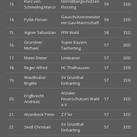
Kurz von
Hörndlbergschützen
13.
59
333333
Schmeling Marco
Flossing
Gauschützenmeister
14.
Pytlik Florian
59
333333
mit Gau-Mannschaft
15.
Aigner Sebastian
FFW Wald
58
332233
Grundner
Super Bayern
16.
57
303333
Michael
Tacherting
17.
Maier Dieter
Lindeaner
57
303333
18.
Reger Alfred
HC Thalhausen
57
333033
Wastlhuber
SV Grünthal
19.
57
333033
Brigitte
Einharting
Alztaler
Englbrecht
20.
Feuerschützen Wald
57
333303
Andreas
e.V.
21.
Atzenbeck Peter
Z F´ler
57
333333
SV Grünthal
22.
Seidl Christian
57
333333
Einharting