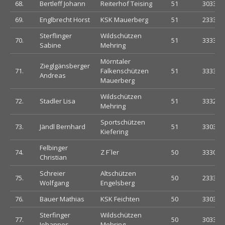
68.
Bertleff Johann
Reiterhof Teising
51
303303
69.
Englbrecht Horst
KSK Mauerberg
51
233330
Sterflinger
Wildschützen
70.
51
333303
Sabine
Mehring
Mörntaler
Zieglgänsberger
71.
Falkenschützen
51
333333
Andreas
Mauerberg
Wildschützen
72.
Stadler Lisa
51
333233
Mehring
Sportschützen
73.
Jändl Bernhard
51
330333
Kiefering
Felbinger
74.
Z F´ler
50
333033
Christian
Schreier
Altschützen
75.
50
233300
Wolfgang
Engelsberg
76.
Bauer Mathias
KSK Feichten
50
330333
Sterfinger
Wildschützen
77.
50
303303
Johannes
Mehring