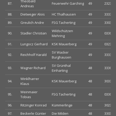
Theobald
87.
Feuerwehr Garching
49
232332
Andreas
88.
Dietweger Alois
HC Thalhausen
49
333333
89.
Greulich Andre
FSG Tacherting
49
330333
Wildschützen
90.
Stadler Christian
49
033033
Mehring
91.
Lungocz Gerhard
KSK Mauerberg
49
032333
SV Wacker
92.
Reichholf Harald
49
333330
Burghausen
SV Grünthal
93.
Wagner Richard
48
333030
Einharting
Winklharrer
94.
KSK Mauerberg
48
303303
Klaus
Weinmaier
95.
FSG Tacherting
48
033033
Tobias
96.
Ritzinger Konrad
Kümmerlinge
48
302333
97.
Beckerle Günter
Die Milden
48
330303