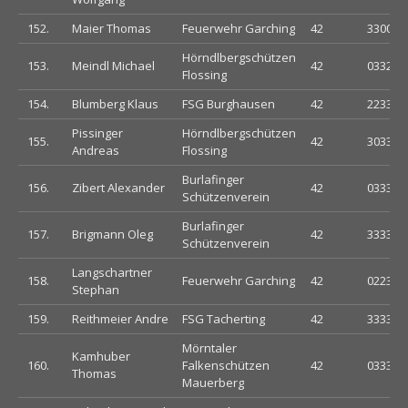
152.
Maier Thomas
Feuerwehr Garching
42
330033
Hörndlbergschützen
153.
Meindl Michael
42
033203
Flossing
154.
Blumberg Klaus
FSG Burghausen
42
223332
Pissinger
Hörndlbergschützen
155.
42
303330
Andreas
Flossing
Burlafinger
156.
Zibert Alexander
42
033303
Schützenverein
Burlafinger
157.
Brigmann Oleg
42
333333
Schützenverein
Langschartner
158.
Feuerwehr Garching
42
022333
Stephan
159.
Reithmeier Andre
FSG Tacherting
42
333303
Mörntaler
Kamhuber
160.
Falkenschützen
42
033333
Thomas
Mauerberg