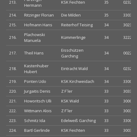
213.
KSK Feichten
35
023230
Hermann
214.
Ritzinger Florian
Die Milden
35
330302
215.
Hofmann Hans
Reiterhof Teising
34
302302
Plachowski
216.
Kümmerlinge
34
322200
Manuela
Eisschützen
217.
Theil Hans
34
002223
Garching
Kastenhuber
218.
Eintracht Wald
34
023200
Hubert
219.
Ponten Udo
KSK Kirchweidach
34
330003
220.
Jurgaitis Denis
Z F´ler
33
303300
221.
Howoritsch Ulli
KSK Wald
33
300030
222.
Wittmann Alois
Z F´ler
33
300333
223.
Schmitz Ida
Edelweiß Garching
33
330003
224.
Bartl Gerlinde
KSK Feichten
33
300330