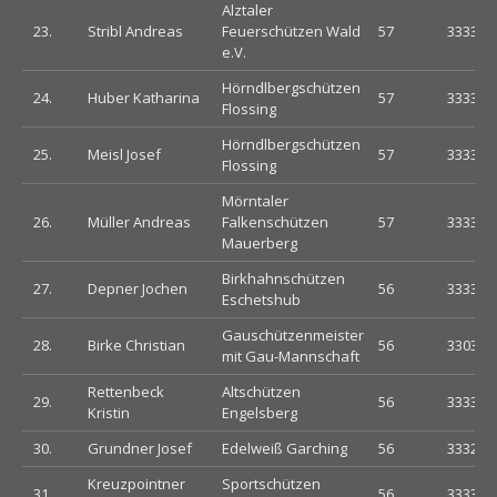
Alztaler
23.
Stribl Andreas
Feuerschützen Wald
57
333333
e.V.
Hörndlbergschützen
24.
Huber Katharina
57
333333
Flossing
Hörndlbergschützen
25.
Meisl Josef
57
333333
Flossing
Mörntaler
26.
Müller Andreas
Falkenschützen
57
333333
Mauerberg
Birkhahnschützen
27.
Depner Jochen
56
333333
Eschetshub
Gauschützenmeister
28.
Birke Christian
56
330333
mit Gau-Mannschaft
Rettenbeck
Altschützen
29.
56
333333
Kristin
Engelsberg
30.
Grundner Josef
Edelweiß Garching
56
333233
Kreuzpointner
Sportschützen
31.
56
333333