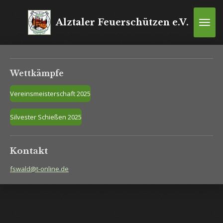
Zum
Hauptinhalt
Alztaler Feuerschützen e.V.
springen
Wettkämpfe
Vereinsmeisterschaft 2025
Silvester Schießen 2025
Kontakt
fswald@t-online.de