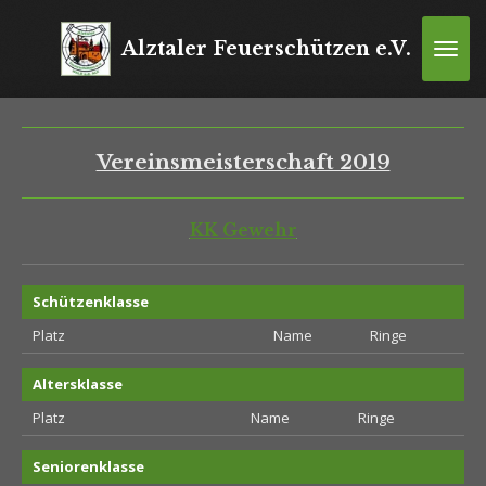
Zum
Hauptinhalt
Alztaler Feuerschützen e.V.
springen
Vereinsmeisterschaft 2019
KK Gewehr
Schützenklasse
Platz
Name
Ringe
Altersklasse
Platz
Name
Ringe
Seniorenklasse